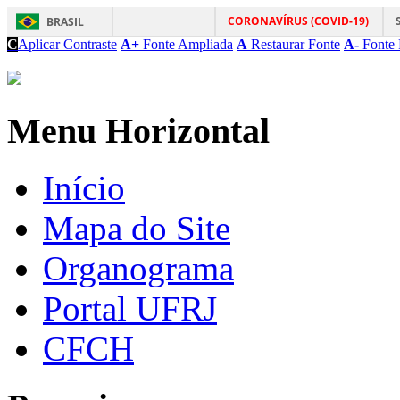
CORONAVÍRUS (COVID-19)
BRASIL
C
Aplicar Contraste
A+
Fonte Ampliada
A
Restaurar Fonte
A-
Fonte 
Menu Horizontal
Início
Mapa do Site
Organograma
Portal UFRJ
CFCH